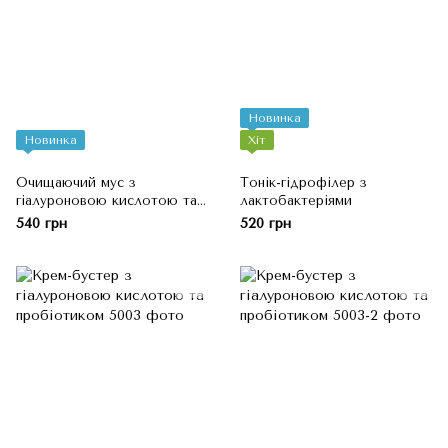
Новинка
Новинка
Хіт
Очищаючий мус з
Тонік-гідрофілер з
гіалуроновою кислотою та
лактобактеріями
лактобактеріями
540 грн
520 грн