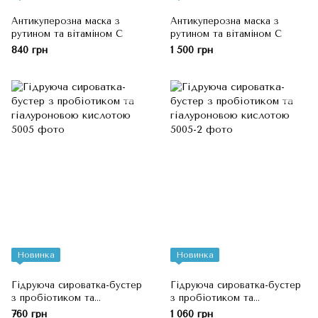
Антикуперозна маска з
Антикуперозна маска з
рутином та вітаміном C
рутином та вітаміном C
840 грн
1 500 грн
Новинка
Новинка
Гідруюча сироватка-бустер
Гідруюча сироватка-бустер
з пробіотиком та
з пробіотиком та
гіалуроновою кислотою
гіалуроновою кислотою
760 грн
1 060 грн