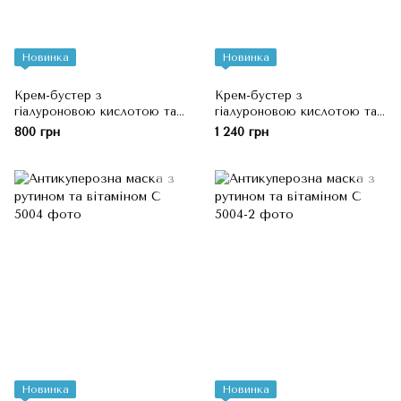
Новинка
Новинка
Крем-бустер з
Крем-бустер з
гіалуроновою кислотою та
гіалуроновою кислотою та
пробіотиком
пробіотиком
800 грн
1 240 грн
Новинка
Новинка