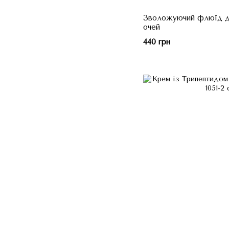
Зволожуючий флюїд д
очей
440 грн