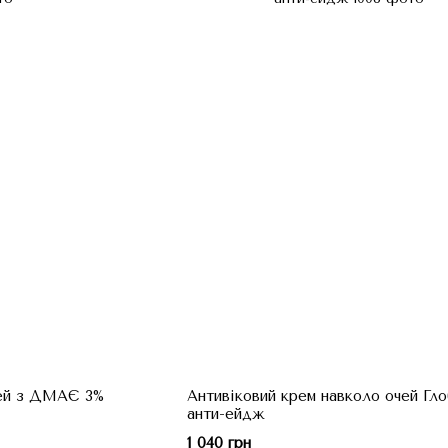
чей з ДМАЄ 3%
Антивіковий крем навколо очей Гл
анти-ейдж
1 040 грн