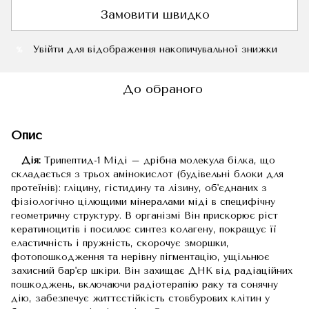
Замовити швидко
Увійти
для відображення накопичувальної знижки
%
До обраного
Опис
Дія:
Трипептид-1 Міді – дрібна молекула білка, що
складається з трьох амінокислот (будівельні блоки для
протеїнів): гліцину, гістидину та лізину, об'єднаних з
фізіологічно цілющими мінералами міді в специфічну
геометричну структуру. В організмі Він прискорює ріст
кератиноцитів і посилює синтез колагену, покращує її
еластичність і пружність, скорочує зморшки,
фотопошкодження та нерівну пігментацію, ущільнює
захисний бар'єр шкіри. Він захищає ДНК від радіаційних
пошкоджень, включаючи радіотерапію раку та сонячну
дію, забезпечує життєстійкість стовбурових клітин у