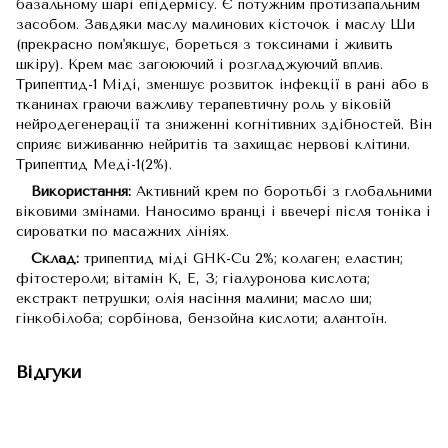
базальному шарі епідермісу. Є потужним протизапальним
засобом. Завдяки маслу малинових кісточок і маслу Ши
(прекрасно пом'якшує, бореться з токсинами і живить
шкіру). Крем має загоюючий і розгладжуючий вплив.
Трипептид-1 Міді, зменшує розвиток інфекції в рані або в
тканинах граючи важливу терапевтичну роль у віковій
нейродегенерації та зниженні когнітивних здібностей. Він
сприяє виживанню нейритів та захищає нервові клітини.
Трипептид Меді-1(2%).
Використання:
Активний крем по боротьбі з глобальними
віковими змінами. Наносимо вранці і ввечері після тоніка і
сироватки по масажних лініях.
Склад:
трипептид міді GHK-Cu 2%; колаген; еластин;
фітостероли; вітамін К, Е, З; гіалуронова кислота;
екстракт петрушки; олія насіння малини; масло ши;
гінкобілоба; сорбінова, бензойна кислоти; алантоїн.
Відгуки