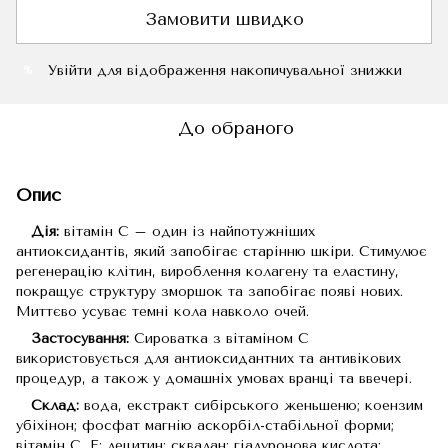
Замовити швидко
Увійти
для відображення накопичувальної знижки
%
До обраного
Опис
Дія:
вітамін С – один із найпотужніших
антиоксидантів, який запобігає старінню шкіри. Стимулює
регенерацію клітин, вироблення колагену та еластину,
покращує структуру зморшок та запобігає появі нових.
Миттєво усуває темні кола навколо очей.
Застосування:
Сироватка з вітаміном С
використовується для антиоксидантних та антивікових
процедур, а також у домашніх умовах вранці та ввечері.
Склад:
вода, екстракт сибірського женьшеню; коензим
убіхінон; фосфат магнію аскорбіл-стабільної форми;
вітамін С, Е; лецитин; сквалан; гіалуронова кислота;